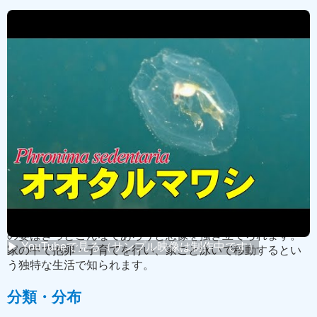
← 映像リストに戻る
youtube版を見る➡
本ページは現在、製作途中です
概要
オオタルマワシは、サルパなどのゼラチン質の生物の体を
くり抜き、「家（樽のような住みか）」として利用する深
海〜中層性の小型甲殻類です。
その姿は、SF映画に登場するような「エイリアン」のよう
な形をしています。 普段は出会わない、深海に棲む生物
で、他の生物を住処に改造するという生態は、エイリアン
の姿はきっとこんなであろうと想像を掻き立てられます。
▶ YouTubeで見る（サンプル映像は制作中です）
家の中で抱卵・子育てを行い、家ごと泳いで移動するとい
う独特な生活で知られます。
分類・分布