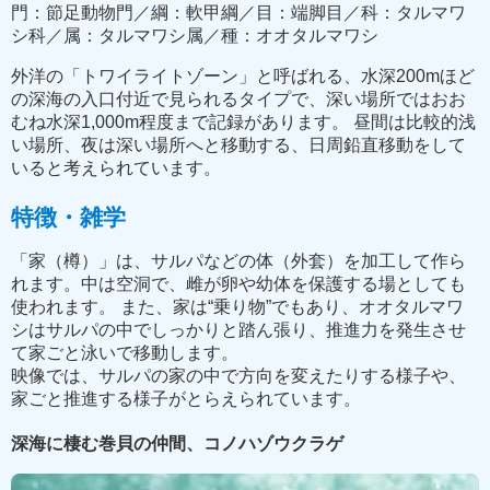
門：節足動物門／綱：軟甲綱／目：端脚目／科：タルマワ
シ科／属：タルマワシ属／種：オオタルマワシ
外洋の「トワイライトゾーン」と呼ばれる、水深200mほど
の深海の入口付近で見られるタイプで、深い場所ではおお
むね水深1,000m程度まで記録があります。 昼間は比較的浅
い場所、夜は深い場所へと移動する、日周鉛直移動をして
いると考えられています。
特徴・雑学
「家（樽）」は、サルパなどの体（外套）を加工して作ら
れます。中は空洞で、雌が卵や幼体を保護する場としても
使われます。 また、家は“乗り物”でもあり、オオタルマワ
シはサルパの中でしっかりと踏ん張り、推進力を発生させ
て家ごと泳いで移動します。
映像では、サルパの家の中で方向を変えたりする様子や、
家ごと推進する様子がとらえられています。
深海に棲む巻貝の仲間、コノハゾウクラゲ