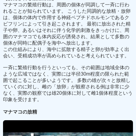
マナマコの繁殖行動は、周囲の個体が同調して一斉に行わ
れることが知られています。 こうした同調的な放精・放卵
は、個体の体内で作用する神経ペプチドホルモンであるク
ビフリンによって引き起こされます。 最初に放出された精
子や卵、あるいはそれに伴う化学的刺激をきっかけに、周
囲のマナマコでも体内反応が誘発され、結果として多数の
個体が同時に配偶子を海中へ放出します。
この仕組みにより、海中に拡散する精子と卵が効率よく出
会い、受精成功率が高められていると考えられています。
一斉に繁殖行動を行うといっても、その範囲は地域全体の
ような広域ではなく、実際には半径30m程度の限られた範
囲で起こることが多いようです。 多数の雄が次々と放精し
ていくのに対し、雌の「放卵」が観察される例は非常に少
なく、実際の観察では雄20個体に対して雌1個体程度という
印象を受けます。
マナマコの放精