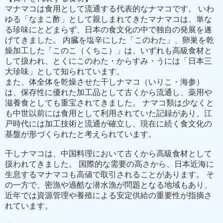
マナマコは食用として流通する代表的なナマコです。 いわ
ゆる「なまこ酢」として親しまれてきたマナマコは、単な
る珍味にとどまらず、日本の食文化の中で独自の発展を遂
げてきました。 内臓を塩辛にした「このわた」、卵巣を乾
燥加工した「このこ（くちこ）」は、いずれも高級食材と
して扱われ、とくにこのわた・からすみ・うには「日本三
大珍味」として知られています。
また、体全体を乾燥させた干しナマコ（いりこ・海参）
は、保存性に優れた加工品として古くから流通し、薬用や
滋養食としても重宝されてきました。 ナマコ類は少なくと
も中世以前には食用として利用されていた記録があり、江
戸時代には加工技術と流通が確立し、現在に続く食文化の
基盤が形づくられたと考えられています。
干しナマコは、中国料理において古くから高級食材として
扱われてきました。 国際的な需要の高さから、日本近海に
生息するマナマコも高値で取引されることがあります。 そ
の一方で、密漁や過酷な潜水漁が問題となる地域もあり、
近年では資源管理や養殖による安定供給の重要性が指摘さ
れています。