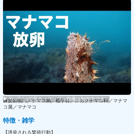
← 映像リストに戻る
youtube版を見る➡
本ページは現在、製作途中です
概要
マナマコの繁殖行動のひとつ「放卵」の水中映像です。
首を持ち上げるようにして卵を放出します。周囲には同調
して放精する雄が複数あり、卵と精子は海中で受精しま
す。
分類・分布
▶ YouTubeで見る（サンプル映像は制作中です）
棘皮動物門／ナマコ綱／楯手目／シカクナマコ科／マナマ
コ属／マナマコ
特徴・雑学
【誘発される繁殖行動】