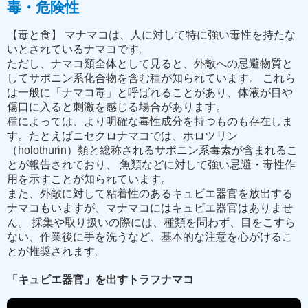
毒・危険性
【毒と食】 マナマコは、人に対して特に強い毒性を持たな
いとされているナマコです。
ただし、ナマコ類全体として見ると、外敵への忌避物質と
してサポニン系化合物を含む種が知られています。 これら
は一般に「ナマコ毒」と呼ばれることがあり、体液が目や
傷口に入ると刺激を感じる場合があります。
種によっては、より明確な毒性成分を持つものも存在しま
す。たとえばニセクロナマコでは、ホロツリン
（holothurin）類と総称されるサポニン系毒素が含まれるこ
とが報告されており、 魚類などに対して強い忌避・毒性作
用を示すことが知られています。
また、外敵に対して粘着性のあるキュビエ器官を放出する
ナマコもいますが、マナマコにはキュビエ器官はありませ
ん。 採集や取り扱いの際には、種類を問わず、目をこすら
ない、作業後に手を洗うなど、基本的な注意を心がけるこ
とが推奨されます。
「キュビエ器官」を出すトラフナマコ