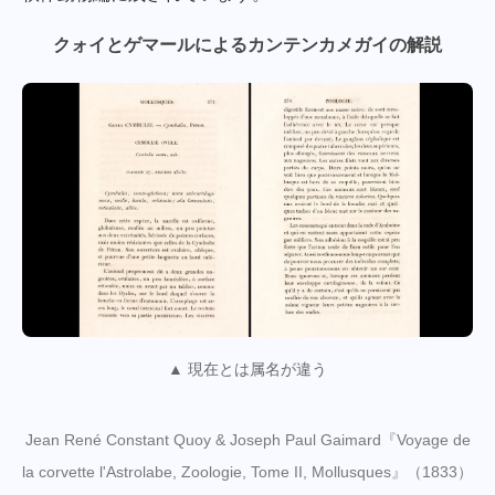
クォイとゲマールによるカンテンカメガイの解説
▲ 現在とは属名が違う
Jean René Constant Quoy & Joseph Paul Gaimard『Voyage de
la corvette l'Astrolabe, Zoologie, Tome II, Mollusques』（1833）