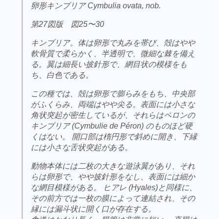
卵形キンブリア Cymbulia ovata, nob.
第27図版 図25〜30
キンブリア。体は卵形で丸みを帯び、殻はやや
軟骨質で柔らかく、半透明で、微細な棘を備え
る。翼は細長い披針形で、網目状の模様をも
ち、白色である。
この種では、殻は卵形で膨らみをもち、中央部
がふくらみ、両端はやや尖る。表面には小さな
角状突起が密生しているが、それらはペロンの
キンブリア (Cymbulie de Péron) のものほど硬
くはない。 開口部は楕円形で斜めに開き、下縁
には小さな舌状突起がある。
動物本体には二枚の大きな遊泳翼があり、それ
らは卵形で、やや披針形をなし、表面には細か
な網目模様がある。 ヒアレ (Hyales)と同様に、
その前方では一枚の膜によって連結され、その
縁には漏斗状に開く口が存在する。