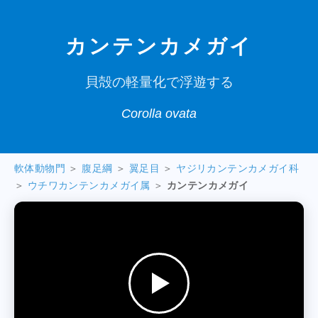
カンテンカメガイ
貝殻の軽量化で浮遊する
Corolla ovata
軟体動物門
＞
腹足綱
＞
翼足目
＞
ヤジリカンテンカメガイ科
＞
ウチワカンテンカメガイ属
＞
カンテンカメガイ