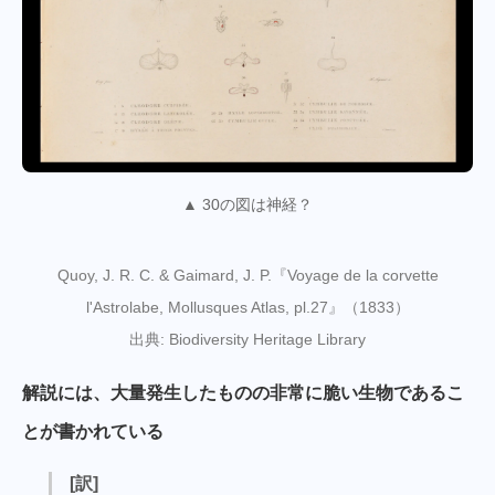
▲ 30の図は神経？
Quoy, J. R. C. & Gaimard, J. P.『Voyage de la corvette
l'Astrolabe, Mollusques Atlas, pl.27』（1833）
出典: Biodiversity Heritage Library
解説には、大量発生したものの非常に脆い生物であるこ
とが書かれている
[訳]