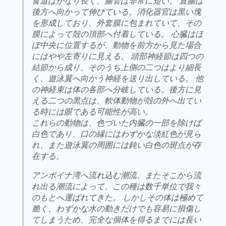
食道はかなり長く、腸管は非常に短い。 直腸は
後方へ向かって伸びている。消化器官は黒い塊
を形成しており、外套膜に包まれていて、その
膜によって殻の頂部へ付着している。 心臓はほ
ぼ中央に位置するが、動物を前方から見た場合
にはやや左寄りに見える。 頭部神経節は四つの
結節から成り、そのうち上側の二つはより細長
く、遊泳翼へ向かう神経を送り出している。 他
の神経束は体の各部へ分岐している。後方に見
える二つの黒点は、軟体動物が殻の外へ出てい
る時には眼である可能性が高い。
これらの動物は、色づいた内臓の一部を除けば
白色であり、口の縁にはわずかな淡紅色が見ら
れ、また遊泳翼の周囲には鈍い白色の斑点が存
在する。
アンボイナ湾へ流れ込む潮流、またそこから流
れ出る潮流によって、この種は数千単位で我々
のもとへ運ばれてきた。 しかしその体は極めて
脆く、わずかな水の動きだけでも容易に損傷し
てしまうため、完全な個体を得るまでには長い