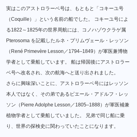
実はこのアストロラーベ号は、もともと「コキーユ号
（Coquille）」という名前の船でした。 コキーユ号によ
る1822～1825年の世界周航には、コノハゾウクラゲ属
Pterosoma を記載したルネ・プリムヴェール・レッソン
（René Primevère Lesson／1794–1849）が軍医兼博物
学者として乗船しています。 船は帰国後にアストロラー
ベ号へ改名され、次の航海へと送り出されました。
さらに興味深いことに、アストロラーベ号にはレッソン
本人ではなく、その弟であるピエール・アドルフ・レッ
ソン（Pierre Adolphe Lesson／1805–1888）が軍医補兼
植物学者として乗船していました。 兄弟で同じ船に乗
り、世界の探検史に関わっていたことになります。