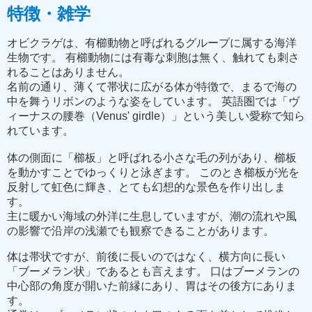
特徴・雑学
オビクラゲは、有櫛動物と呼ばれるグループに属する海洋
生物です。 有櫛動物には有毒な刺胞は無く、触れても刺さ
れることはありません。
名前の通り、薄くて帯状に広がる体が特徴で、まるで海の
中を舞うリボンのような姿をしています。 英語圏では「ヴ
ィーナスの腰巻（Venus' girdle）」という美しい愛称で知ら
れています。
体の側面に「櫛板」と呼ばれる小さな毛の列があり、櫛板
を動かすことでゆっくりと泳ぎます。 このとき櫛板が光を
反射して虹色に輝き、とても幻想的な景色を作り出しま
す。
主に暖かい海域の外洋に生息していますが、潮の流れや風
の影響で沿岸の浅瀬でも観察できることがあります。
体は帯状ですが、前後に長いのではなく、横方向に長い
「ブーメラン状」であるとも言えます。 口はブーメランの
中心部の角度が開いた前縁にあり、胃はその後方にありま
す。