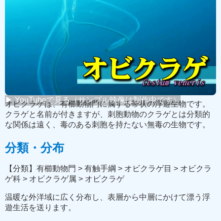
← 映像リストに戻る
youtube版を見る➡
本ページは現在、製作途中です
概要
▶ YouTubeで見る（サンプル映像は制作中です）
オビクラゲは、有櫛動物門に属する帯状の浮遊生物です。
クラゲと名前が付きますが、刺胞動物のクラゲとは分類的
な関係は遠く、毒のある刺胞を持たない無毒の生物です。
分類・分布
【分類】有櫛動物門 > 有触手綱 > オビクラゲ目 > オビクラ
ゲ科 > オビクラゲ属 > オビクラゲ
温暖な外洋域に広く分布し、表層から中層にかけて漂う浮
遊生活を送ります。