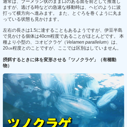
通常は、ブーメラン状のまま口のある面を前として推進し
ますが、逃げる時などの急速な移動時は、ヘビのように波
打って横方向へ進みます。 また、とぐろを巻くように丸ま
っている状態も見かけます。
左右の長さは1.5に達することもあるようですが、伊豆半島
で見かける個体は40cm程度であることがほとんどです。 本
種より小型の、コオビクラゲ（
Velamen parallelum
）は、
20㎝程度とのことですが、ここでは区別はしていません。
摂餌するときに体を変形させる「ツノクラゲ」（有櫛動
物）