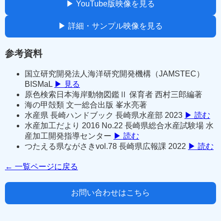
▶ YouTube版映像を見る
▶ 詳細・サンプル映像を見る
参考資料
国立研究開発法人海洋研究開発機構（JAMSTEC）
BISMaL
▶ 見る
原色検索日本海岸動物図鑑Ⅱ 保育者 西村三郎編著
海の甲殻類 文一総合出版 峯水亮著
水産県 長崎ハンドブック 長崎県水産部 2023
▶ 読む
水産加工だより 2016 No.22 長崎県総合水産試験場 水
産加工開発指導センター
▶ 読む
つたえる県ながさきvol.78 長崎県広報課 2022
▶ 読む
← 一覧ページに戻る
お問い合わせはこちら