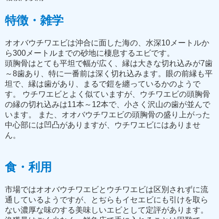
特徴・雑学
オオバウチワエビは沖合に面した海の、水深10メートルか
ら300メートルまでの砂地に棲息するエビです。
頭胸骨はとても平坦で幅が広く、縁は大きな切れ込みが7歯
～8歯あり、特に一番前は深く切れ込みます。眼の前縁も平
坦で、縁は歯があり、まるで鎧を纏っているかのようで
す。 ウチワエビとよく似ていますが、ウチワエビの頭胸骨
の縁の切れ込みは11本～12本で、小さく沢山の歯が並んで
います。 また、オオバウチワエビの頭胸骨の盛り上がった
中心部には凹凸がありますが、ウチワエビにはありませ
ん。
食・利用
市場ではオオバウチワエビとウチワエビは区別されずに流
通しているようですが、とぢらもイセエビにも引けを取ら
ない濃厚な味のする美味しいエビとして定評があります。