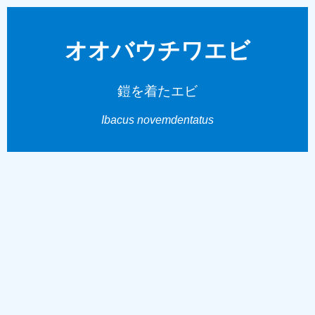
オオバウチワエビ
鎧を着たエビ
Ibacus novemdentatus