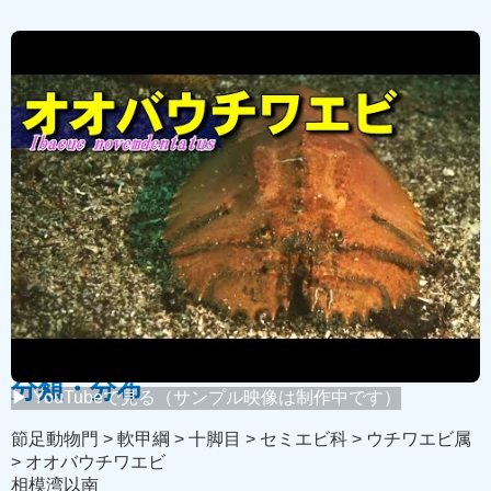
← 映像リストに戻る
youtube版を見る➡
本ページは現在、製作途中です
概要
撮影地: 静岡県伊東市 水深12m 5月
コーデック：H264-MPEG4AVC
解像度：1920x1080
フレームレート：59.94
分類・分布
▶ YouTubeで見る（サンプル映像は制作中です）
節足動物門 > 軟甲綱 > 十脚目 > セミエビ科 > ウチワエビ属
> オオバウチワエビ
相模湾以南