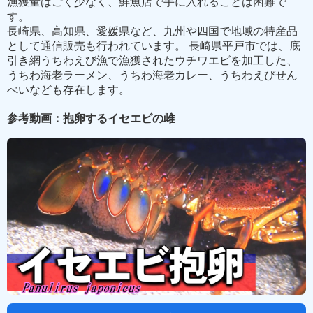
漁獲量はごく少なく、鮮魚店で手に入れることは困難で
す。
長崎県、高知県、愛媛県など、九州や四国で地域の特産品
として通信販売も行われています。 長崎県平戸市では、底
引き網うちわえび漁で漁獲されたウチワエビを加工した、
うちわ海老ラーメン、うちわ海老カレー、うちわえびせん
べいなども存在します。
参考動画：抱卵するイセエビの雌