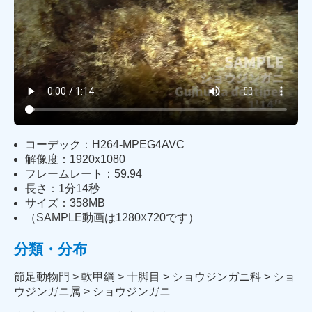
youtube版を見る➡
概要
ショウジンガニ：
Guinusia dentipes
(De Haan, 1835)
撮影地：静岡県伊東市
コーデック：H264-MPEG4AVC
解像度：1920x1080
フレームレート：59.94
長さ：1分14秒
サイズ：358MB
（SAMPLE動画は1280☓720です）
分類・分布
節足動物門 > 軟甲綱 > 十脚目 > ショウジンガニ科 > ショ
ウジンガニ属 > ショウジンガニ