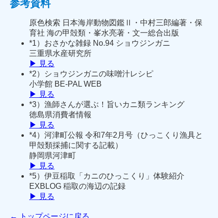
参考資料
原色検索 日本海岸動物図鑑Ⅱ・中村三郎編著・保
育社
海の甲殻類・峯水亮著・文一総合出版
*1）おさかな雑録 No.94 ショウジンガニ
三重県水産研究所
▶ 見る
*2）ショウジンガニの味噌汁レシピ
小学館 BE-PAL WEB
▶ 見る
*3）漁師さんが選ぶ！旨いカニ類ランキング
徳島県消費者情報
▶ 見る
*4）河津町公報 令和7年2月号（ひっこくり漁具と
甲殻類採捕に関する記載）
静岡県河津町
▶ 見る
*5）伊豆稲取「カニのひっこくり」体験紹介
EXBLOG 稲取の海辺の記録
▶ 見る
← トップページに戻る