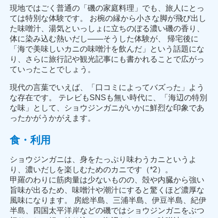
現地ではごく普通の「磯の家庭料理」でも、旅人にとっ
ては特別な体験です。 お椀の縁から小さな脚が飛び出し
た味噌汁、湯気といっしょに立ちのぼる濃い磯の香り、
体に染み込む熱いだし――そうした体験が、 帰宅後に
「海で美味しいカニの味噌汁を飲んだ」という話題にな
り、さらに旅行記や観光記事にも書かれることで広がっ
ていったことでしょう。
現代の言葉でいえば、「口コミによってバズった」よう
な存在です。 テレビもSNSも無い時代に、「海辺の特別
な味」として、ショウジンガニがいかに鮮烈な印象であ
ったかがうかがえます。
食・利用
ショウジンガニは、身をたっぷり味わうカニというよ
り、濃いだしを楽しむためのカニです（*2）。
甲羅のわりに筋肉量は少ないものの、殻や内臓から強い
旨味が出るため、味噌汁や潮汁にすると驚くほど濃厚な
風味になります。 房総半島、三浦半島、伊豆半島、紀伊
半島、四国太平洋岸などの磯ではショウジンガニをぶつ