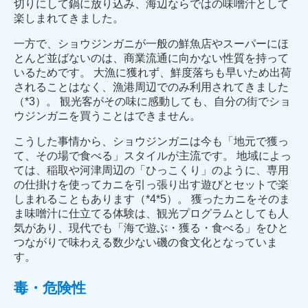
切りにして鍋に放り込み、海辺ならではの味噌汁として
楽しまれてきました。
一方で、ショウジンガニが一般の鮮魚店やスーパーにほ
とんど並ばないのは、商業流通に向かない性質を持って
いるためです。 大漁に獲れず、鮮度落ちも早いため出荷
されることはなく、漁港周辺でのみ利用されてきました
（*3）。 観光客がその味に感動しても、自分の街でショ
ウジンガニを買うことはできません。
こうした事情から、ショウジンガニは今も「地元で獲っ
て、その場で食べる」スタイルが主流です。 地域によっ
ては、稲取や河津周辺の「ひっこくり」のように、専用
の仕掛けを使ってカニを引っ張り出す遊びとセットで楽
しまれることもあります（*4*5）。 獲ったカニをそのま
ま味噌汁に仕立てる体験は、観光プログラムとしても人
気があり、現代でも「海で遊ぶ・獲る・食べる」をひと
つながりで味わえる数少ない磯の食文化となっていま
す。
毒・危険性