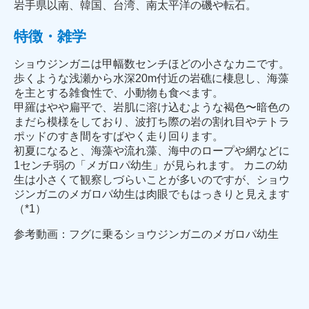
岩手県以南、韓国、台湾、南太平洋の磯や転石。
特徴・雑学
ショウジンガニは甲幅数センチほどの小さなカニです。
歩くような浅瀬から水深20m付近の岩礁に棲息し、海藻
を主とする雑食性で、小動物も食べます。
甲羅はやや扁平で、岩肌に溶け込むような褐色〜暗色の
まだら模様をしており、波打ち際の岩の割れ目やテトラ
ポッドのすき間をすばやく走り回ります。
初夏になると、海藻や流れ藻、海中のロープや網などに
1センチ弱の「メガロパ幼生」が見られます。 カニの幼
生は小さくて観察しづらいことが多いのですが、ショウ
ジンガニのメガロパ幼生は肉眼でもはっきりと見えます
（*1）
参考動画：フグに乗るショウジンガニのメガロパ幼生