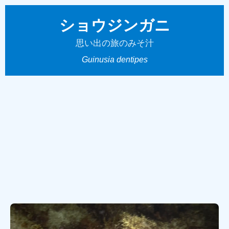
ショウジンガニ
思い出の旅のみそ汁
Guinusia dentipes
← 映像リストに戻る