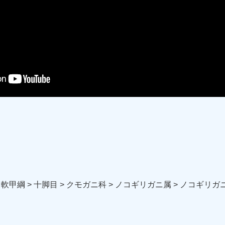
 軟甲綱 > 十脚目 > クモガニ科 > ノコギリガニ属 > ノコギリガ