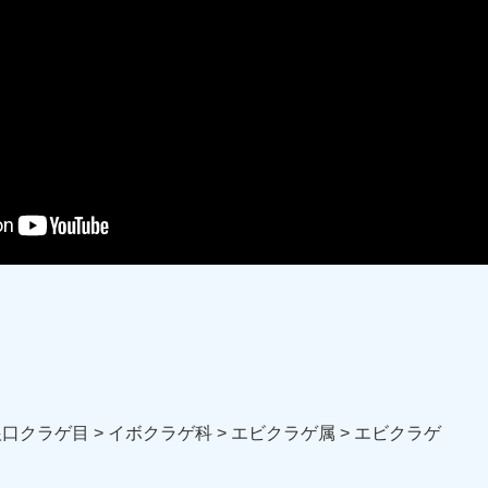
 根口クラゲ目 > イボクラゲ科 > エビクラゲ属 > エビクラゲ