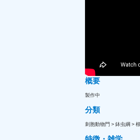
概要
製作中
分類
刺胞動物門 > 鉢虫綱 >
特徴・雑学